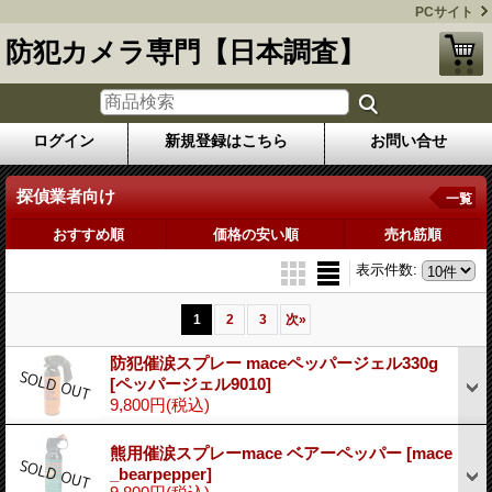
PCサイト
防犯カメラ専門【日本調査】
ログイン
新規登録はこちら
お問い合せ
探偵業者向け
一覧
おすすめ順
価格の安い順
売れ筋順
表示件数
:
1
2
3
次
»
防犯催涙スプレー maceペッパージェル330g
[ペッパージェル9010]
9,800円
(税込)
熊用催涙スプレーmace ベアーペッパー
[mace
_bearpepper]