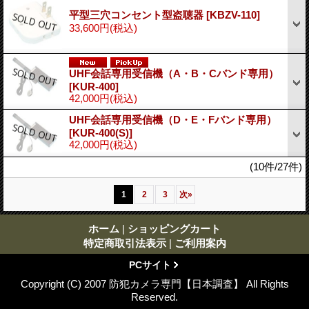
平型三穴コンセント型盗聴器
[KBZV-110]
33,600円
(税込)
UHF会話専用受信機（A・B・Cバンド専用）
[KUR-400]
42,000円
(税込)
UHF会話専用受信機（D・E・Fバンド専用）
[KUR-400(S)]
42,000円
(税込)
(10件/27件)
1
2
3
次
»
ホーム
|
ショッピングカート
特定商取引法表示
|
ご利用案内
PCサイト
Copyright (C) 2007 防犯カメラ専門【日本調査】 All Rights
Reserved.