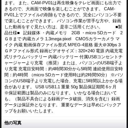
ます。 また、CAM-PV01は再生映像をテレビ画面にも出力で
きるので、大画面で映像を楽しむことができます。 CAM-
PV01上でファイルの削除もできるので、完全にパソコン不要
で楽しむことができます。 パソコン作業が苦手な方や、録画
した動画をすぐ見たい方は、是非ご活用ください。 ■製
品仕様■ 記録媒体 ・内蔵メモリ 2GB ・micro SDカード 2
ＧＢまで 内蔵カメラ 1.3mega pixel CMOSカラーカメラ マ
イク 内蔵 動画保存ファイル形式 MPEG-4規格 最大＠30fps 3
ＧＰファイル形式 録画ビデオサイズ：320×240 電源 内蔵充電
式リチウムバッテリー 内蔵バッテリー 付属USBコンセントチ
ャージャーより充電 （推奨） または、パソコンのUSB端子よ
り充電 充電目安時間：約4時間30分から5時間 連続使用目安時
間：約4時間 （micro SDカード使用時は約2時間50分） ※パソ
コンのUSB端子より充電した場合、充電に5時間以上かかる場
合があります。 USB USB1.1 重量 50g 製品保証期間 6ヶ月
※保証範囲は製品のみになります。 いかなる場合において
も、（製品不具合による録画データ破損、消失を含む）録画
データは保証外となります。 重要なデータは早めにバックア
ップをお願いいたします。
他の写真