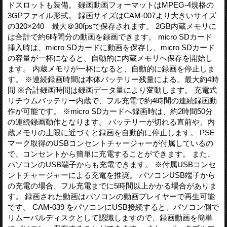
ドスロットも装備。 録画動画フォーマットはMPEG-4規格の
3GPファイル形式。 録画サイズはCAM-007より大きいサイズ
の320×240 最大＠30fpsで保存されます。 2GB内蔵メモリに
は合計で約6時間分の動画を録画できます。 micro SDカード
挿入時は、micro SDカードに動画を保存し、micro SDカード
の容量が一杯になると、自動的に内蔵メモリへ保存を開始し
ます。 内蔵メモリが一杯になると、自動的に録画を停止しま
す。 ※連続録画時間は本体バッテリー残量による。最大約4時
間 ※合計録画時間は録画データ量により変動します。 充電式
リチウムバッテリー内蔵で、フル充電で約4時間の連続録画動
作が可能です。 ※micro SDカードへ録画時は、約2時間50分
の連続録画動作となります。 バッテリーが切れる直前や、内
蔵メモリの上限に近づくと録画を自動的に停止します。 PSE
マーク取得のUSBコンセントチャージャーが付属しているの
で、コンセントから簡単に充電することができます。 また、
パソコンのUSB端子からも充電できます。 ※付属USBコンセ
ントチャージャーによる充電を推奨。 パソコンUSB端子から
の充電の場合、フル充電までに5時間以上かかる場合がありま
す。 録画された動画はパソコンの動画プレイヤーで再生可能
です。 CAM-039 をパソコンにUSB接続すると、パソコン側で
リムーバルディスクとして認識しますので、録画動画を簡単