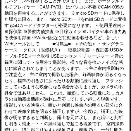
にパソコンへ保存することができます。 また、ポータブルマ
ルチプレイヤー「CAM-PV01」はパソコン不要でCAM-039の
動画を再生することができます。 ※micro SDカードに保存し
た場合に限る。 また、micro SDカードをmini SDカードに変換
するSDカードアダプターが必要になります。 ＜使用用途例＞
※探偵業 ※警察内偵捜査 ※目線カメラ ※バイクや車の迫力あ
る映像を録画 ※Web日記などに動画を載せるなど、新しい
Webツールとして ■付属品■ ＜その他＞ ・サングラス
ケース ・クロス（眼鏡拭き） ・取扱説明書 ・保証書 USBケ
ーブル PSEマーク取得 USBコンセント チャージャー ＜音の
録音に関して＞※屋外で撮影時、様々な音を拾いノイズな感
じに録音されてしまうことがあります。 ＜主に室内撮影時の
ご注意点＞ 主に室内で撮影した場合、録画映像が明るくなっ
たり、標準の明るさに戻ったりを頻繁に繰り返し、フラッシ
ュしているような映像になる場合がありますが、カメラの不
具合ではありません。 これは、撮影している映像に対しカメ
ラの自動露出機能が過剰に反応してしまい起こる現象です。
撮影している映像が、暗いと判断し映像内の明るい部分に合
わせて映像全体を明るく補正しますが、今度は、補正した映
像が明るすぎると判断し、露出を元に戻し、また暗いと判断
し明るく補正・・・の繰り返しで起こる現象です。 室内撮影
時には、特に起こりやすい現象です。肉眼では、十分に明る