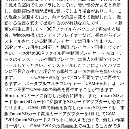
く見える室内でもカメラにとっては、暗い部分があると判断
し、自動露出機能が過剰に働いてしまう場合があります。 こ
の現象を回避するには、向きや角度を変えて撮影したり、撮
影する位置を変えて撮影するのが有効な方法です。 ＜動
画の再生に関して＞ 3GPファイルをパソコンで再生する場
合、Windows機ではメディアプレイヤーなど、初めからイン
ストールされている動画プレイヤーでは再生できません。
3GPファイル再生に対応した動画プレイヤーで再生してくだ
さい。 ＜お勧め3GPファイル再生動画プレイヤー＞ ※コーデ
ックのインストールや動画プレイヤーは個人の判断でインス
トールしてください。インストールしたことによってパソコ
ンに不具合が生じた場合でも弊社では一切の責任を負いかね
ます。 ＜CAM-PV01ならパソコン不要ですぐに再生で
きます＞ ポータブルマルチプレイヤー「CAM-PV01」は、パ
ソコン不要でCAM-039の動画を再生することができます。
※micro SDカードに保存した場合に限る。 また、micro SDカ
ードをmini SDカードに変換するSDカードアダプターが必要に
なります。 CAM-039で動画を保存したmicro SDカードを、市
販のmini SDカード変換カードアダプターを利用してCAM-
PV01のmini SDカードスロットに挿入するだけで、難しい作業
は一切なく、CAM-PV01の液晶画面上で再生することができ